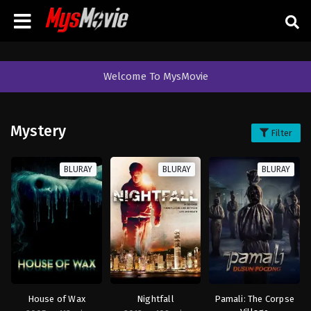
Welcome To MysMovie
Mystery
Filter
BLURAY
BLURAY
BLURAY
House of Wax
Nightfall
Pamali: The Corpse