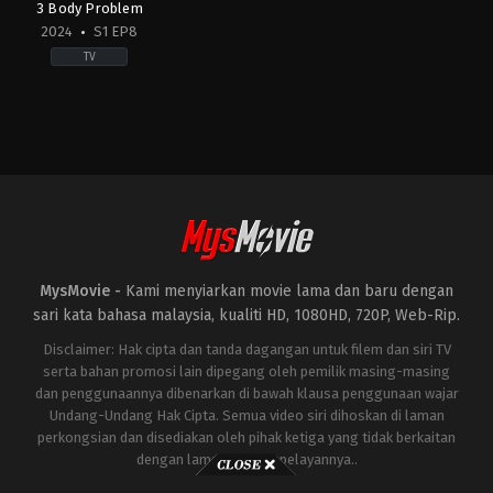
Nimri
,
Nuria
Da-
3 Body Problem
González
,
Paul
reum
,
Park
2024
S1 EP8
Giamatti
,
Pepón
Ho-
Nieto
san
,
Park
TV
So-
yi
,
Shin
Hyun-
Drama
,
Mystery
,
Sci-
been
Fi
&
Fantasy
CN
,
GB
,
US
2024-
03-
21
Alex
MysMovie -
Kami menyiarkan movie lama dan baru dengan
Sharp
,
Benedict
Wong
,
Eiza
sari kata bahasa malaysia, kualiti HD, 1080HD, 720P, Web-Rip.
González
,
Jess
Hong
,
Jovan
Disclaimer: Hak cipta dan tanda dagangan untuk filem dan siri TV
Adepo
,
Liam
serta bahan promosi lain dipegang oleh pemilik masing-masing
Cunningham
,
Marlo
dan penggunaannya dibenarkan di bawah klausa penggunaan wajar
Kelly
,
Rosalind
Chao
,
Saamer
Undang-Undang Hak Cipta. Semua video siri dihoskan di laman
Usmani
,
Sea
perkongsian dan disediakan oleh pihak ketiga yang tidak berkaitan
Shimooka
dengan laman ini atau pelayannya..