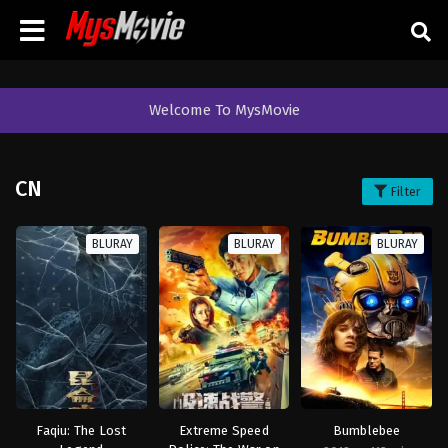
Welcome To MysMovie
CN
Filter
BLURAY
BLURAY
BLURAY
Faqiu: The Lost
Extreme Speed
Bumblebee