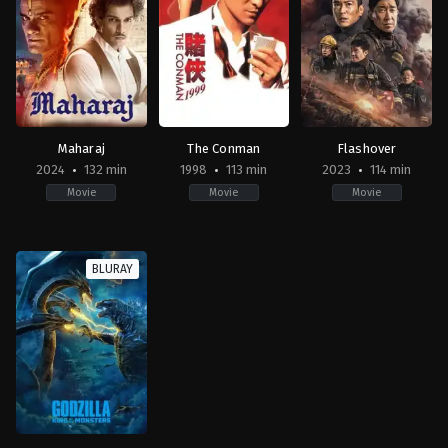
16
Jianming
Chris
Donnie
Huang
Huo
Yen
,
Kam
Ka-
Wai
Maharaj
The Conman
Flashover
2024
132 min
1998
113 min
2023
114 min
Movie
Movie
Movie
Action
,
Drama
,
History
Action
,
Comedy
Action
,
Drama
CN
,
CN
,
CN
BLURAY
IN
HK
2023-
2024-
1998-
04-
06-
12-
28
21
18
Oxide
Chris
Wong
Chun
Huo
,
Siddharth
Jing
Pang
P.
Malhotra