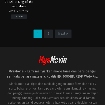
Godzilla: King of the
Monsters
2019
132 min
Movie
Action
,
Science
Fiction
CN
,
1
2
Next »
JP
,
US
2019-
05-
29
Michael
Dougherty
MysMovie -
Kami menyiarkan movie lama dan baru dengan
sari kata bahasa malaysia, kualiti HD, 1080HD, 720P, Web-Rip.
Disclaimer: Hak cipta dan tanda dagangan untuk filem dan siri TV
serta bahan promosi lain dipegang oleh pemilik masing-masing
dan penggunaannya dibenarkan di bawah klausa penggunaan wajar
Undang-Undang Hak Cipta. Semua video siri dihoskan di laman
perkongsian dan disediakan oleh pihak ketiga yang tidak berkaitan