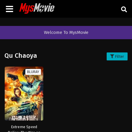
Welcome To MysMovie
Qu Chaoya
Filter
BLURAY
Extreme Speed