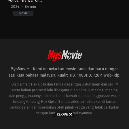
Police: The War on
Drugs
2024
84 min
Movie
CN
2024-
03-
29
Qu
Chaoya
MysMovie -
Kami menyiarkan movie lama dan baru dengan
sari kata bahasa malaysia, kualiti HD, 1080HD, 720P, Web-Rip.
Disclaimer: Hak cipta dan tanda dagangan untuk filem dan siri TV
serta bahan promosi lain dipegang oleh pemilik masing-masing
dan penggunaannya dibenarkan di bawah klausa penggunaan wajar
Undang-Undang Hak Cipta. Semua video siri dihoskan di laman
perkongsian dan disediakan oleh pihak ketiga yang tidak berkaitan
dengan laman ini atau pelayannya..