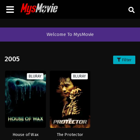
Welcome To MysMovie
2005
Filter
BLURAY
BLURAY
House of Wax
The Protector