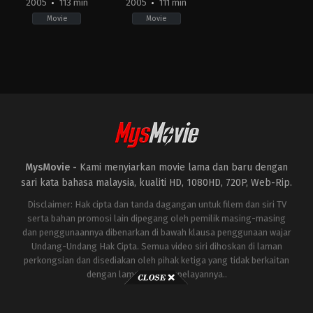
2005
113 min
2005
111 min
Movie
Movie
Horror
,
Mystery
,
Thriller
Action
,
Crime
,
Drama
,
Thriller
US
AU
,
2005-
FR
,
05-
HK
,
05
TH
,
Jaume
US
Collet-
2005-
Serra
08-
11
Prachya
Pinkaew
MysMovie -
Kami menyiarkan movie lama dan baru dengan
sari kata bahasa malaysia, kualiti HD, 1080HD, 720P, Web-Rip.
Disclaimer: Hak cipta dan tanda dagangan untuk filem dan siri TV
serta bahan promosi lain dipegang oleh pemilik masing-masing
dan penggunaannya dibenarkan di bawah klausa penggunaan wajar
Undang-Undang Hak Cipta. Semua video siri dihoskan di laman
perkongsian dan disediakan oleh pihak ketiga yang tidak berkaitan
dengan laman ini atau pelayannya..