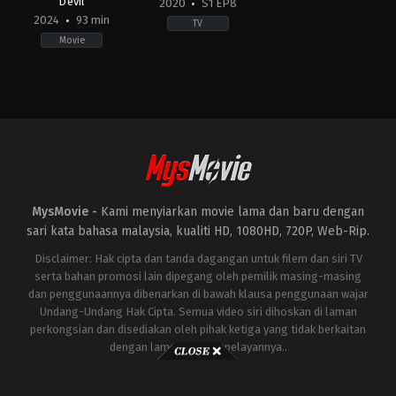
Devil
2020
S1 EP8
2024
93 min
TV
Movie
Horror
Crime
,
Drama
,
Mystery
AE
,
ES
AU
,
2020-
US
11-
2024-
29
03-
Cosimo
19
Fusco
,
Eduard
Cameron
Fernández
,
Macarena
Cairnes
,
Colin
Gómez
,
Manolo
Cairnes
Solo
,
Manuel
Tallafé
,
Megan
MysMovie -
Kami menyiarkan movie lama dan baru dengan
Montaner
,
Miguel
Ángel
sari kata bahasa malaysia, kualiti HD, 1080HD, 720P, Web-Rip.
Silvestre
,
Najwa
Nimri
,
Nuria
Disclaimer: Hak cipta dan tanda dagangan untuk filem dan siri TV
González
,
Paul
serta bahan promosi lain dipegang oleh pemilik masing-masing
Giamatti
,
Pepón
dan penggunaannya dibenarkan di bawah klausa penggunaan wajar
Nieto
Undang-Undang Hak Cipta. Semua video siri dihoskan di laman
perkongsian dan disediakan oleh pihak ketiga yang tidak berkaitan
dengan laman ini atau pelayannya..