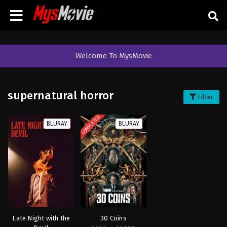
Welcome To MysMovie
supernatural horror
Filter
COMPLETED
BLURAY
BLURAY
Late Night with the
30 Coins