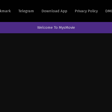
kmark
Telegram
Download App
Privacy Policy
DM
Welcome To MysMovie