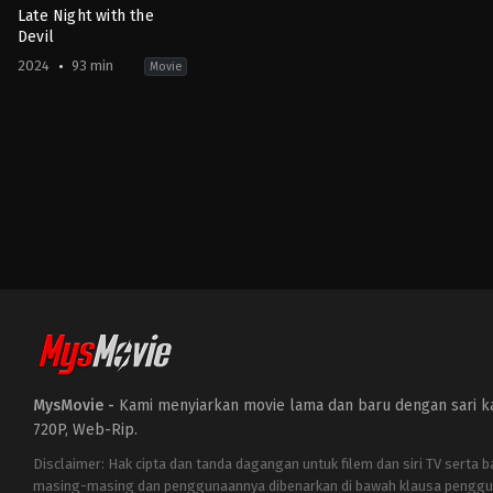
Late Night with the
Devil
2024
93 min
Movie
Horror
AE
,
AU
,
US
2024-
03-
19
Cameron
Cairnes
,
Colin
Cairnes
MysMovie -
Kami menyiarkan movie lama dan baru dengan sari kat
720P, Web-Rip.
Disclaimer: Hak cipta dan tanda dagangan untuk filem dan siri TV serta 
masing-masing dan penggunaannya dibenarkan di bawah klausa penggu