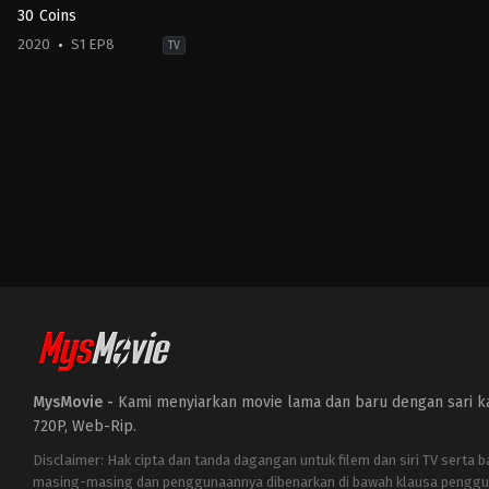
30 Coins
2020
S1 EP8
TV
Crime
,
Drama
,
Mystery
ES
2020-
11-
29
Cosimo
Fusco
,
Eduard
Fernández
,
Macarena
Gómez
,
Manolo
Solo
,
Manuel
Tallafé
,
Megan
Montaner
,
Miguel
Ángel
Silvestre
,
Najwa
Nimri
,
Nuria
González
,
Paul
Giamatti
,
Pepón
Nieto
MysMovie -
Kami menyiarkan movie lama dan baru dengan sari kat
720P, Web-Rip.
Disclaimer: Hak cipta dan tanda dagangan untuk filem dan siri TV serta 
masing-masing dan penggunaannya dibenarkan di bawah klausa penggu