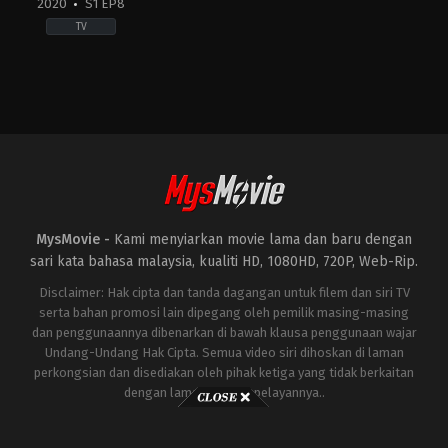
2020
S1 EP8
TV
Crime
,
Drama
,
Mystery
ES
2020-
11-
29
Cosimo
Fusco
,
Eduard
Fernández
,
Macarena
Gómez
,
Manolo
Solo
,
Manuel
Tallafé
,
Megan
MysMovie -
Kami menyiarkan movie lama dan baru dengan
Montaner
,
Miguel
Ángel
sari kata bahasa malaysia, kualiti HD, 1080HD, 720P, Web-Rip.
Silvestre
,
Najwa
Nimri
,
Nuria
Disclaimer: Hak cipta dan tanda dagangan untuk filem dan siri TV
González
,
Paul
serta bahan promosi lain dipegang oleh pemilik masing-masing
Giamatti
,
Pepón
dan penggunaannya dibenarkan di bawah klausa penggunaan wajar
Nieto
Undang-Undang Hak Cipta. Semua video siri dihoskan di laman
perkongsian dan disediakan oleh pihak ketiga yang tidak berkaitan
dengan laman ini atau pelayannya..