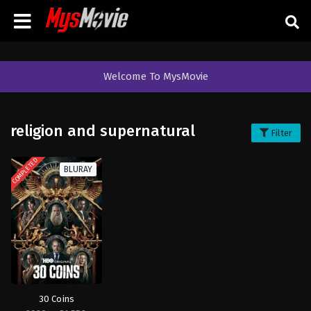
Welcome To MysMovie
religion and supernatural
Filter
COMPLETED
BLURAY
30 Coins