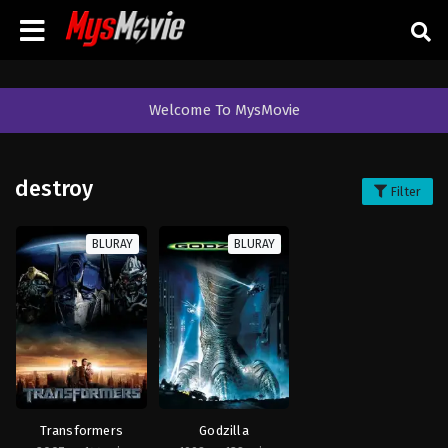
Welcome To MysMovie
destroy
Filter
BLURAY
BLURAY
Transformers
Godzilla