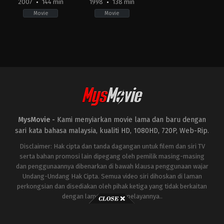
2007
144 min
1998
138 min
Movie
Movie
Action
,
Adventure
,
Science
Action
,
Science
Fiction
Fiction
,
Thriller
US
JP
,
2007-
US
06-
1998-
27
05-
Michael
20
Bay
Roland
Emmerich
MysMovie -
Kami menyiarkan movie lama dan baru dengan
sari kata bahasa malaysia, kualiti HD, 1080HD, 720P, Web-Rip.
Disclaimer: Hak cipta dan tanda dagangan untuk filem dan siri TV
serta bahan promosi lain dipegang oleh pemilik masing-masing
dan penggunaannya dibenarkan di bawah klausa penggunaan wajar
Undang-Undang Hak Cipta. Semua video siri dihoskan di laman
perkongsian dan disediakan oleh pihak ketiga yang tidak berkaitan
dengan laman ini atau pelayannya..