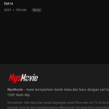
Sakra
2023
130 min
Movie
Action
CN
,
HK
2023-
01-
16
Donnie
Yen
,
Kam
Ka-
Wai
MysMovie -
Kami menyiarkan movie lama dan baru dengan sari kat
720P, Web-Rip.
Disclaimer: Hak cipta dan tanda dagangan untuk filem dan siri TV serta 
masing-masing dan penggunaannya dibenarkan di bawah klausa penggu