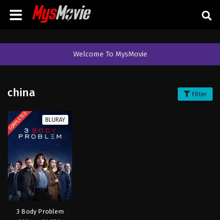
Welcome To MysMovie
china
Filter
COMPLETED
BLURAY
3 Body Problem