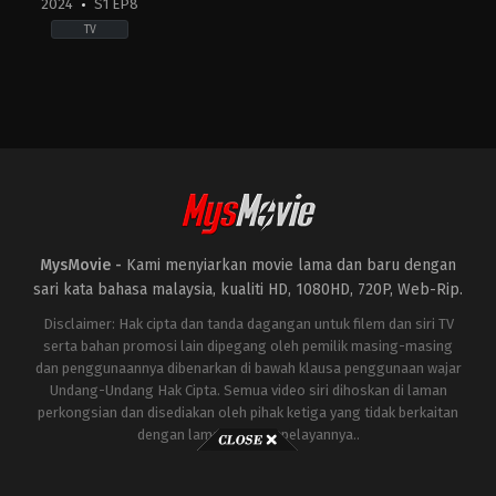
2024
S1 EP8
TV
Drama
,
Mystery
,
Sci-
Fi
&
Fantasy
CN
,
GB
,
US
2024-
03-
21
Alex
MysMovie -
Kami menyiarkan movie lama dan baru dengan
Sharp
,
Benedict
Wong
,
Eiza
sari kata bahasa malaysia, kualiti HD, 1080HD, 720P, Web-Rip.
González
,
Jess
Hong
,
Jovan
Disclaimer: Hak cipta dan tanda dagangan untuk filem dan siri TV
Adepo
,
Liam
serta bahan promosi lain dipegang oleh pemilik masing-masing
Cunningham
,
Marlo
dan penggunaannya dibenarkan di bawah klausa penggunaan wajar
Kelly
,
Rosalind
Chao
,
Saamer
Undang-Undang Hak Cipta. Semua video siri dihoskan di laman
Usmani
,
Sea
perkongsian dan disediakan oleh pihak ketiga yang tidak berkaitan
Shimooka
dengan laman ini atau pelayannya..