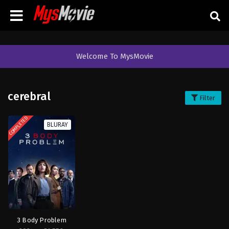
Welcome To MysMovie
cerebral
Filter
COMPLETED
BLURAY
3 Body Problem