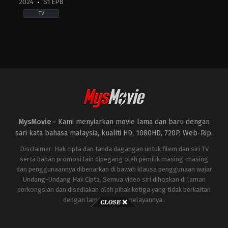
2024
S1 EP8
TV
Drama
,
Mystery
,
Sci-
Fi
&
Fantasy
CN
,
GB
,
US
2024-
03-
21
Alex
MysMovie -
Kami menyiarkan movie lama dan baru dengan
Sharp
,
Benedict
Wong
,
Eiza
sari kata bahasa malaysia, kualiti HD, 1080HD, 720P, Web-Rip.
González
,
Jess
Hong
,
Jovan
Disclaimer: Hak cipta dan tanda dagangan untuk filem dan siri TV
Adepo
,
Liam
serta bahan promosi lain dipegang oleh pemilik masing-masing
Cunningham
,
Marlo
dan penggunaannya dibenarkan di bawah klausa penggunaan wajar
Kelly
,
Rosalind
Chao
,
Saamer
Undang-Undang Hak Cipta. Semua video siri dihoskan di laman
Usmani
,
Sea
perkongsian dan disediakan oleh pihak ketiga yang tidak berkaitan
Shimooka
dengan laman ini atau pelayannya..