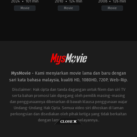
2024
101 min
2010
124 min
2008
126 min
Movie
Movie
Movie
Adventure
,
Animation
Action
,
Comedy
,
Adventure
,
Family
,
Science
Action
,
Adventure
,
Sci
GB
,
Fiction
Fiction
HK
,
US
US
US
2010-
2008-
2024-
04-
04-
04-
28
30
30
Jon
Jon
Mark
Favreau
Favreau
Dindal
MysMovie -
Kami menyiarkan movie lama dan baru dengan
sari kata bahasa malaysia, kualiti HD, 1080HD, 720P, Web-Rip.
Disclaimer: Hak cipta dan tanda dagangan untuk filem dan siri TV
serta bahan promosi lain dipegang oleh pemilik masing-masing
dan penggunaannya dibenarkan di bawah klausa penggunaan wajar
Undang-Undang Hak Cipta. Semua video siri dihoskan di laman
perkongsian dan disediakan oleh pihak ketiga yang tidak berkaitan
dengan laman ini atau pelayannya..