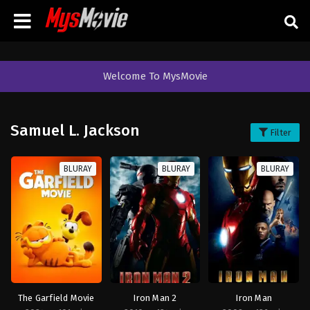
Welcome To MysMovie
Samuel L. Jackson
Filter
BLURAY
BLURAY
BLURAY
The Garfield Movie
Iron Man 2
Iron Man