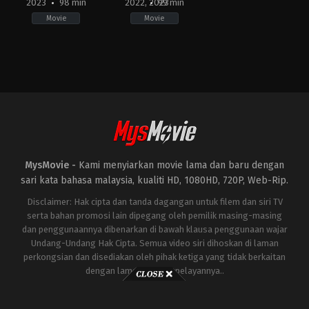
2023
98 min
2022, 2023
99 min
Movie
Movie
Horror
Horror
,
Mystery
ID
ID
2023-
2022-
11-
10-
02
06
Bobby
Bobby
Prasetyo
Prasetyo
MysMovie -
Kami menyiarkan movie lama dan baru dengan
sari kata bahasa malaysia, kualiti HD, 1080HD, 720P, Web-Rip.
Disclaimer: Hak cipta dan tanda dagangan untuk filem dan siri TV
serta bahan promosi lain dipegang oleh pemilik masing-masing
dan penggunaannya dibenarkan di bawah klausa penggunaan wajar
Undang-Undang Hak Cipta. Semua video siri dihoskan di laman
perkongsian dan disediakan oleh pihak ketiga yang tidak berkaitan
dengan laman ini atau pelayannya..