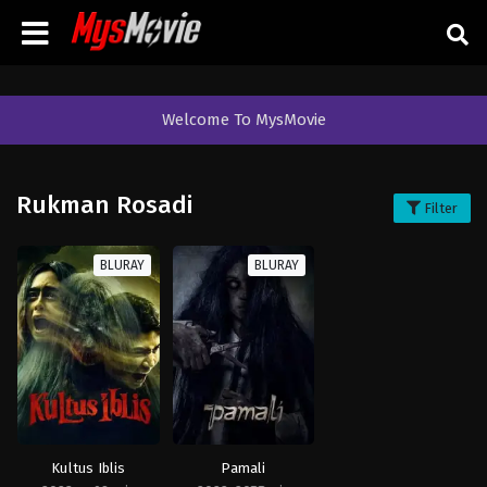
Welcome To MysMovie
Rukman Rosadi
Filter
BLURAY
BLURAY
Kultus Iblis
Pamali