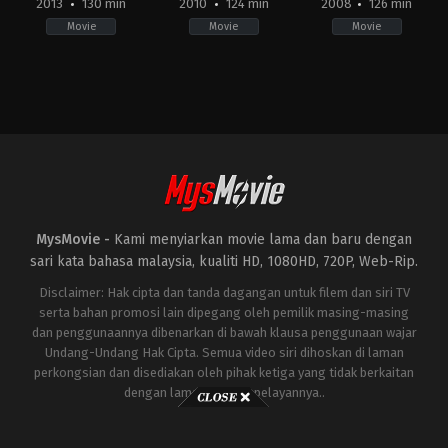
2013
130 min
2010
124 min
2008
126 min
Movie
Movie
Movie
Action
,
Adventure
,
Science
Action
,
Adventure
,
Science
Action
,
Adventure
,
Sci
Fiction
Fiction
Fiction
US
US
US
2013-
2010-
2008-
04-
04-
04-
18
28
30
Shane
Jon
Jon
Black
Favreau
Favreau
MysMovie -
Kami menyiarkan movie lama dan baru dengan
sari kata bahasa malaysia, kualiti HD, 1080HD, 720P, Web-Rip.
Disclaimer: Hak cipta dan tanda dagangan untuk filem dan siri TV
serta bahan promosi lain dipegang oleh pemilik masing-masing
dan penggunaannya dibenarkan di bawah klausa penggunaan wajar
Undang-Undang Hak Cipta. Semua video siri dihoskan di laman
perkongsian dan disediakan oleh pihak ketiga yang tidak berkaitan
dengan laman ini atau pelayannya..