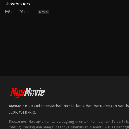
Ghostbusters
1984
107 min
Movie
Comedy
,
Fantasy
US
1984-
06-
08
Ivan
Reitman
MysMovie -
Kami menyiarkan movie lama dan baru dengan sari kat
720P, Web-Rip.
Disclaimer: Hak cipta dan tanda dagangan untuk filem dan siri TV serta 
masing-masing dan penggunaannya dibenarkan di bawah klausa penggu