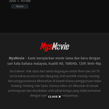
2005
113 min
Movie
Horror
,
Mystery
,
Thriller
US
2005-
05-
05
Jaume
Collet-
Serra
MysMovie -
Kami menyiarkan movie lama dan baru dengan
sari kata bahasa malaysia, kualiti HD, 1080HD, 720P, Web-Rip.
Disclaimer: Hak cipta dan tanda dagangan untuk filem dan siri TV
serta bahan promosi lain dipegang oleh pemilik masing-masing
dan penggunaannya dibenarkan di bawah klausa penggunaan wajar
Undang-Undang Hak Cipta. Semua video siri dihoskan di laman
perkongsian dan disediakan oleh pihak ketiga yang tidak berkaitan
dengan laman ini atau pelayannya..