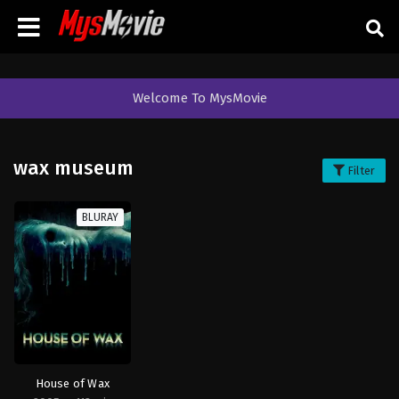
Welcome To MysMovie
wax museum
Filter
BLURAY
House of Wax