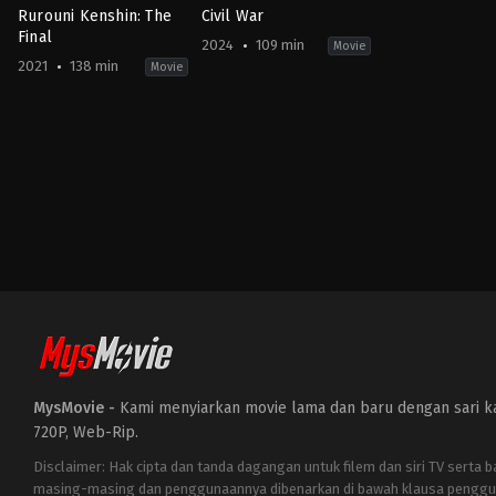
Rurouni Kenshin: The
Civil War
Final
2024
109 min
Movie
2021
138 min
Movie
Action
,
Adventure
,
Drama
Action
,
History
,
Drama
,
War
JP
FI
,
2021-
GB
,
04-
US
23
2024-
Keishi
04-
Otomo
10
Alex
Garland
MysMovie -
Kami menyiarkan movie lama dan baru dengan sari kat
720P, Web-Rip.
Disclaimer: Hak cipta dan tanda dagangan untuk filem dan siri TV serta 
masing-masing dan penggunaannya dibenarkan di bawah klausa penggu