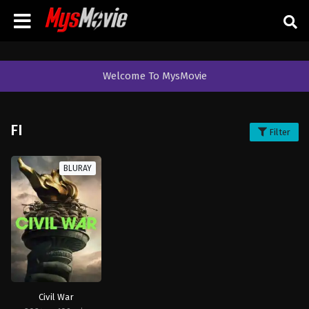
Welcome To MysMovie
FI
Filter
BLURAY
Civil War