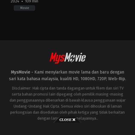
2024
109 min
Movie
Action
,
Drama
,
War
FI
,
GB
,
US
2024-
04-
10
Alex
Garland
MysMovie -
Kami menyiarkan movie lama dan baru dengan
sari kata bahasa malaysia, kualiti HD, 1080HD, 720P, Web-Rip.
Disclaimer: Hak cipta dan tanda dagangan untuk filem dan siri TV
serta bahan promosi lain dipegang oleh pemilik masing-masing
dan penggunaannya dibenarkan di bawah klausa penggunaan wajar
Undang-Undang Hak Cipta. Semua video siri dihoskan di laman
perkongsian dan disediakan oleh pihak ketiga yang tidak berkaitan
dengan laman ini atau pelayannya..