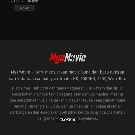
2022
106 min
Movie
Action
,
Comedy
,
Crime
,
Thriller
KR
2022-
05-
18
Lee
Sang-
yong
MysMovie -
Kami menyiarkan movie lama dan baru dengan
sari kata bahasa malaysia, kualiti HD, 1080HD, 720P, Web-Rip.
Disclaimer: Hak cipta dan tanda dagangan untuk filem dan siri TV
serta bahan promosi lain dipegang oleh pemilik masing-masing
dan penggunaannya dibenarkan di bawah klausa penggunaan wajar
Undang-Undang Hak Cipta. Semua video siri dihoskan di laman
perkongsian dan disediakan oleh pihak ketiga yang tidak berkaitan
dengan laman ini atau pelayannya..