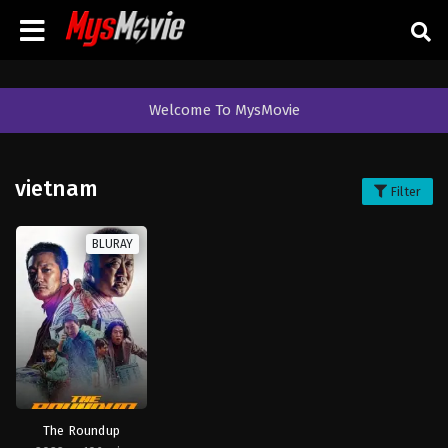
Welcome To MysMovie
vietnam
Filter
BLURAY
The Roundup