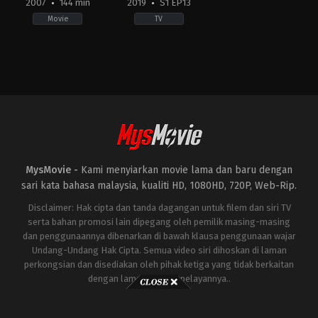
2007
144 min
2019
S1 EP13
Movie
TV
Action
,
Adventure
,
Science
Action
Fiction
&
US
Adventure
,
Animation
,
Sci-
2007-
Fi
06-
&
27
Fantasy
Michael
JP
Bay
2019-
04-
01
Ryohei
MysMovie -
Kami menyiarkan movie lama dan baru dengan
Kimura
,
Takuya
Eguchi
sari kata bahasa malaysia, kualiti HD, 1080HD, 720P, Web-Rip.
Disclaimer: Hak cipta dan tanda dagangan untuk filem dan siri TV
serta bahan promosi lain dipegang oleh pemilik masing-masing
dan penggunaannya dibenarkan di bawah klausa penggunaan wajar
Undang-Undang Hak Cipta. Semua video siri dihoskan di laman
perkongsian dan disediakan oleh pihak ketiga yang tidak berkaitan
dengan laman ini atau pelayannya..