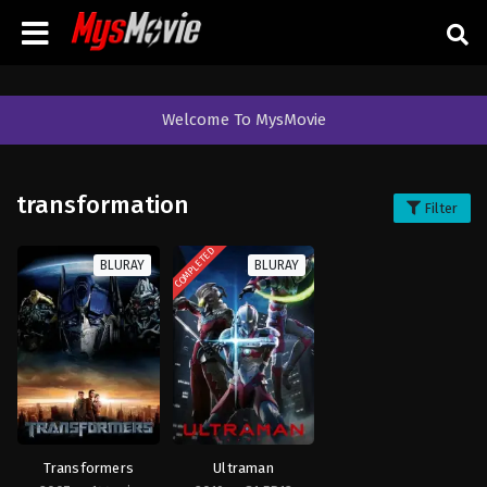
Welcome To MysMovie
transformation
Filter
COMPLETED
BLURAY
BLURAY
Transformers
Ultraman