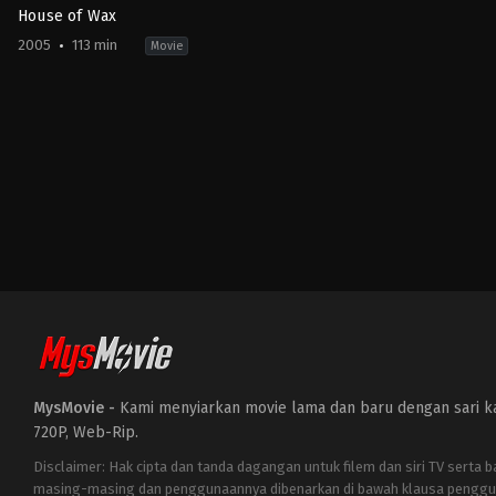
House of Wax
2005
113 min
Movie
Horror
,
Mystery
,
Thriller
US
2005-
05-
05
Jaume
Collet-
Serra
MysMovie -
Kami menyiarkan movie lama dan baru dengan sari kat
720P, Web-Rip.
Disclaimer: Hak cipta dan tanda dagangan untuk filem dan siri TV serta 
masing-masing dan penggunaannya dibenarkan di bawah klausa penggu