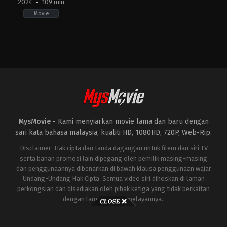
2024
109 min
Movie
Action
,
Drama
,
War
FI
,
GB
,
US
2024-
04-
10
Alex
Garland
MysMovie -
Kami menyiarkan movie lama dan baru dengan
sari kata bahasa malaysia, kualiti HD, 1080HD, 720P, Web-Rip.
Disclaimer: Hak cipta dan tanda dagangan untuk filem dan siri TV
serta bahan promosi lain dipegang oleh pemilik masing-masing
dan penggunaannya dibenarkan di bawah klausa penggunaan wajar
Undang-Undang Hak Cipta. Semua video siri dihoskan di laman
perkongsian dan disediakan oleh pihak ketiga yang tidak berkaitan
dengan laman ini atau pelayannya..