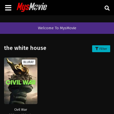
Welcome To MysMovie
the white house
Filter
BLURAY
Civil War