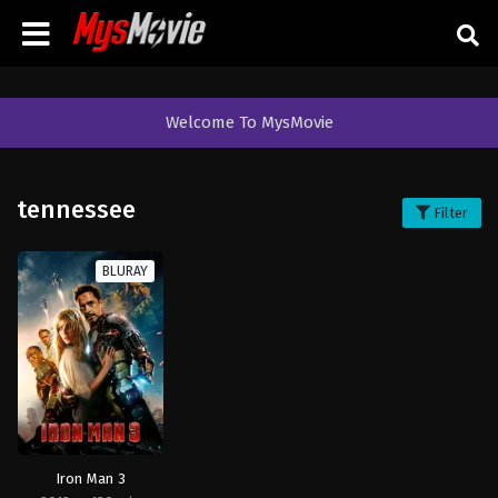
Welcome To MysMovie
tennessee
Filter
BLURAY
Iron Man 3