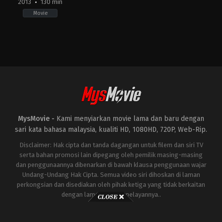
2013
130 min
Movie
Action
,
Adventure
,
Science
Fiction
US
2013-
04-
18
Shane
Black
MysMovie -
Kami menyiarkan movie lama dan baru dengan
sari kata bahasa malaysia, kualiti HD, 1080HD, 720P, Web-Rip.
Disclaimer: Hak cipta dan tanda dagangan untuk filem dan siri TV
serta bahan promosi lain dipegang oleh pemilik masing-masing
dan penggunaannya dibenarkan di bawah klausa penggunaan wajar
Undang-Undang Hak Cipta. Semua video siri dihoskan di laman
perkongsian dan disediakan oleh pihak ketiga yang tidak berkaitan
dengan laman ini atau pelayannya..