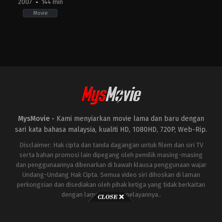
2007
144 min
Movie
Action
,
Adventure
,
Science
Fiction
US
2007-
06-
27
Michael
Bay
MysMovie -
Kami menyiarkan movie lama dan baru dengan
sari kata bahasa malaysia, kualiti HD, 1080HD, 720P, Web-Rip.
Disclaimer: Hak cipta dan tanda dagangan untuk filem dan siri TV
serta bahan promosi lain dipegang oleh pemilik masing-masing
dan penggunaannya dibenarkan di bawah klausa penggunaan wajar
Undang-Undang Hak Cipta. Semua video siri dihoskan di laman
perkongsian dan disediakan oleh pihak ketiga yang tidak berkaitan
dengan laman ini atau pelayannya..