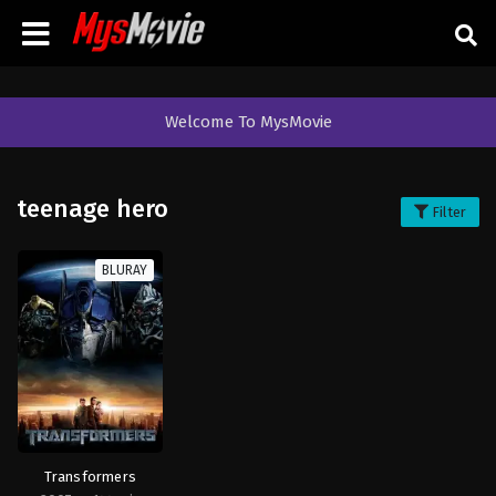
Welcome To MysMovie
teenage hero
Filter
BLURAY
Transformers