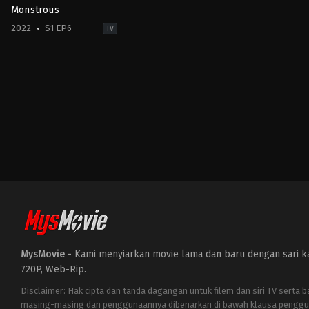
Monstrous
2022
S1 EP6
TV
Drama
,
Mystery
KR
2022-
04-
29
Dong
Hyun-
bae
,
Kim
Ji-
young
,
Koo
Kyo-
hwan
,
Kwak
Dong-
yeon
,
Nam
Da-
reum
,
Park
Ho-
san
,
Park
MysMovie -
Kami menyiarkan movie lama dan baru dengan sari kat
So-
yi
,
Shin
720P, Web-Rip.
Hyun-
been
Disclaimer: Hak cipta dan tanda dagangan untuk filem dan siri TV serta 
masing-masing dan penggunaannya dibenarkan di bawah klausa penggu