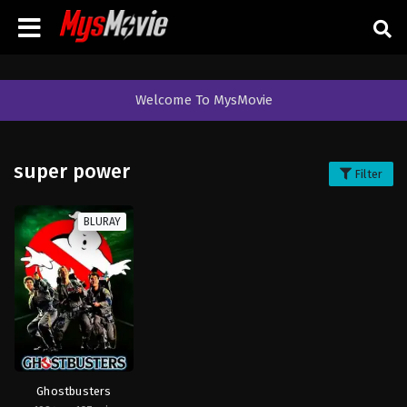
Welcome To MysMovie
super power
Filter
BLURAY
Ghostbusters