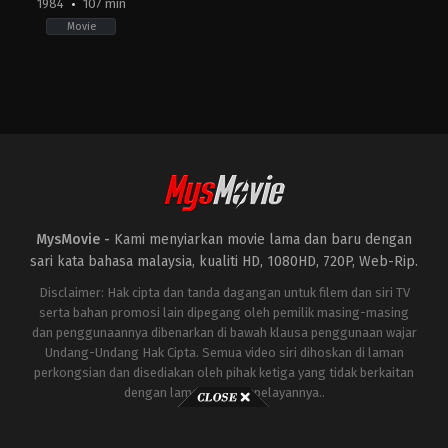
1984
107 min
Movie
Comedy
,
Fantasy
US
1984-
06-
08
Ivan
Reitman
MysMovie -
Kami menyiarkan movie lama dan baru dengan
sari kata bahasa malaysia, kualiti HD, 1080HD, 720P, Web-Rip.
Disclaimer: Hak cipta dan tanda dagangan untuk filem dan siri TV
serta bahan promosi lain dipegang oleh pemilik masing-masing
dan penggunaannya dibenarkan di bawah klausa penggunaan wajar
Undang-Undang Hak Cipta. Semua video siri dihoskan di laman
perkongsian dan disediakan oleh pihak ketiga yang tidak berkaitan
dengan laman ini atau pelayannya..