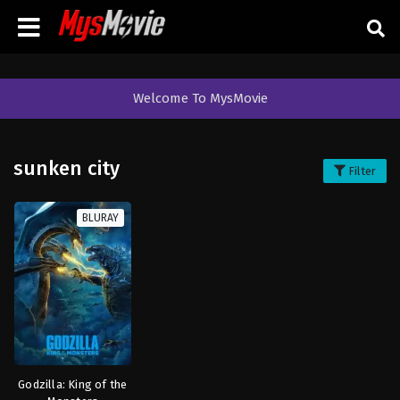
Welcome To MysMovie
sunken city
Filter
BLURAY
Godzilla: King of the