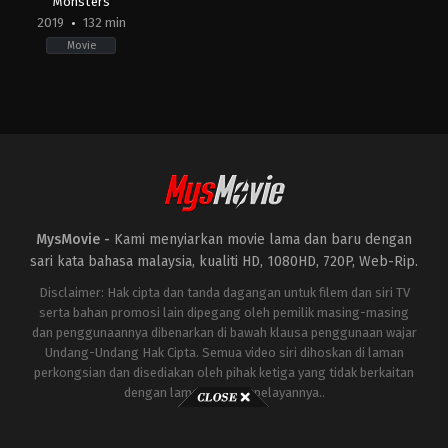
Monsters
2019
132 min
Movie
Action
,
Science
Fiction
CN
,
JP
,
US
2019-
05-
29
Michael
Dougherty
MysMovie -
Kami menyiarkan movie lama dan baru dengan
sari kata bahasa malaysia, kualiti HD, 1080HD, 720P, Web-Rip.
Disclaimer: Hak cipta dan tanda dagangan untuk filem dan siri TV
serta bahan promosi lain dipegang oleh pemilik masing-masing
dan penggunaannya dibenarkan di bawah klausa penggunaan wajar
Undang-Undang Hak Cipta. Semua video siri dihoskan di laman
perkongsian dan disediakan oleh pihak ketiga yang tidak berkaitan
dengan laman ini atau pelayannya..