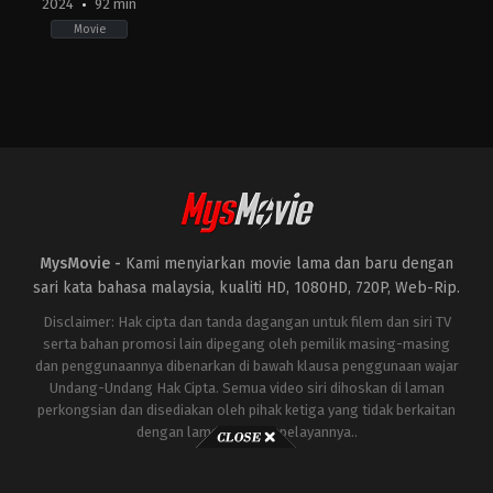
2024
92 min
Movie
Horror
,
Thriller
AU
,
US
2024-
04-
12
Kiah
Roache-
Turner
MysMovie -
Kami menyiarkan movie lama dan baru dengan
sari kata bahasa malaysia, kualiti HD, 1080HD, 720P, Web-Rip.
Disclaimer: Hak cipta dan tanda dagangan untuk filem dan siri TV
serta bahan promosi lain dipegang oleh pemilik masing-masing
dan penggunaannya dibenarkan di bawah klausa penggunaan wajar
Undang-Undang Hak Cipta. Semua video siri dihoskan di laman
perkongsian dan disediakan oleh pihak ketiga yang tidak berkaitan
dengan laman ini atau pelayannya..