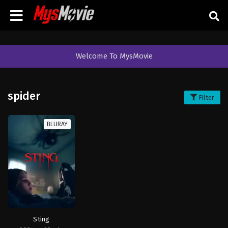
Welcome To MysMovie
spider
Filter
BLURAY
Sting