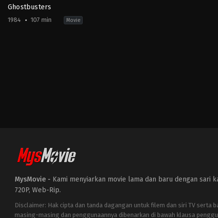
Ghostbusters
1984
107 min
Movie
Comedy
,
Fantasy
US
1984-
06-
08
Ivan
Reitman
MysMovie -
Kami menyiarkan movie lama dan baru dengan sari kat
720P, Web-Rip.
Disclaimer: Hak cipta dan tanda dagangan untuk filem dan siri TV serta 
masing-masing dan penggunaannya dibenarkan di bawah klausa penggu