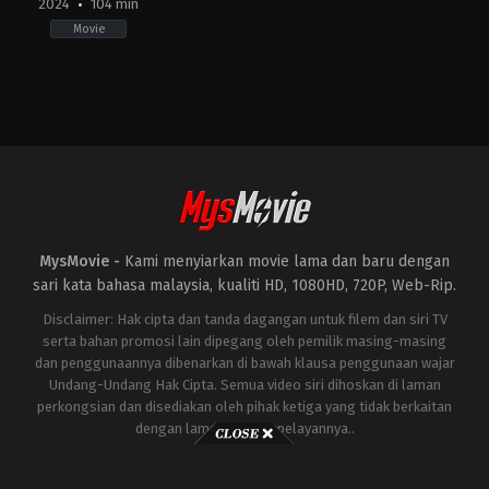
2024
104 min
Movie
Action
,
Drama
,
Horror
,
Thriller
FR
2024-
06-
04
Xavier
Gens
MysMovie -
Kami menyiarkan movie lama dan baru dengan
sari kata bahasa malaysia, kualiti HD, 1080HD, 720P, Web-Rip.
Disclaimer: Hak cipta dan tanda dagangan untuk filem dan siri TV
serta bahan promosi lain dipegang oleh pemilik masing-masing
dan penggunaannya dibenarkan di bawah klausa penggunaan wajar
Undang-Undang Hak Cipta. Semua video siri dihoskan di laman
perkongsian dan disediakan oleh pihak ketiga yang tidak berkaitan
dengan laman ini atau pelayannya..