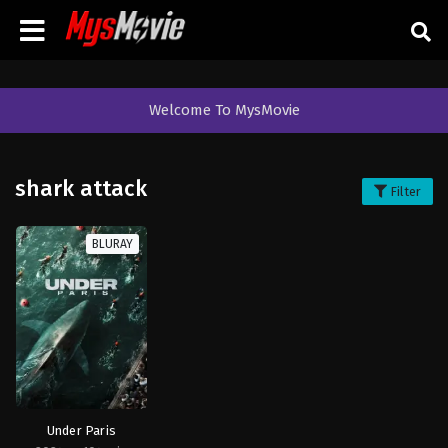
Welcome To MysMovie
shark attack
Filter
BLURAY
Under Paris