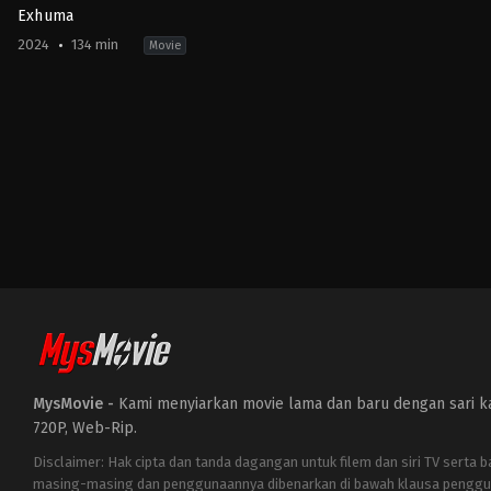
Exhuma
2024
134 min
Movie
Horror
,
Mystery
,
Thriller
KR
2024-
02-
22
Jang
Jae-
hyun
MysMovie -
Kami menyiarkan movie lama dan baru dengan sari kat
720P, Web-Rip.
Disclaimer: Hak cipta dan tanda dagangan untuk filem dan siri TV serta 
masing-masing dan penggunaannya dibenarkan di bawah klausa penggu