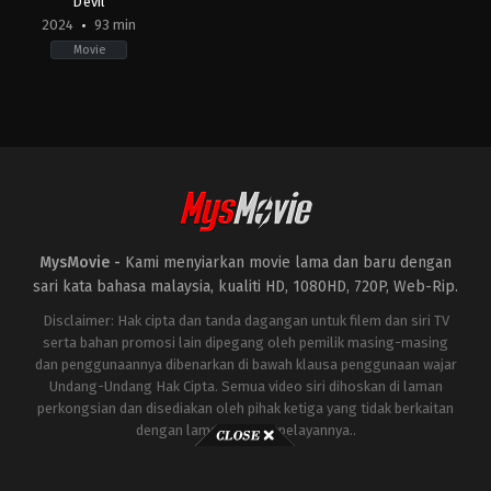
Devil
2024
93 min
Movie
Horror
AE
,
AU
,
US
2024-
03-
19
Cameron
Cairnes
,
Colin
Cairnes
MysMovie -
Kami menyiarkan movie lama dan baru dengan
sari kata bahasa malaysia, kualiti HD, 1080HD, 720P, Web-Rip.
Disclaimer: Hak cipta dan tanda dagangan untuk filem dan siri TV
serta bahan promosi lain dipegang oleh pemilik masing-masing
dan penggunaannya dibenarkan di bawah klausa penggunaan wajar
Undang-Undang Hak Cipta. Semua video siri dihoskan di laman
perkongsian dan disediakan oleh pihak ketiga yang tidak berkaitan
dengan laman ini atau pelayannya..