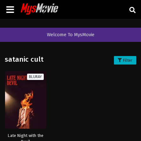
Welcome To MysMovie
satanic cult
Filter
BLURAY
Late Night with the