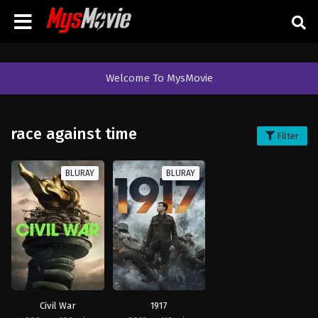
Welcome To MysMovie
race against time
Filter
BLURAY
BLURAY
Civil War
1917