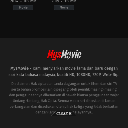
2024
109 min
2019
119 min
Movie
Movie
Action
,
Drama
,
War
Action
,
Drama
,
History
,
War
FI
,
ES
,
GB
,
GB
,
US
IN
,
2024-
US
04-
2019-
10
12-
Alex
25
Garland
Sam
Mendes
MysMovie -
Kami menyiarkan movie lama dan baru dengan
sari kata bahasa malaysia, kualiti HD, 1080HD, 720P, Web-Rip.
Disclaimer: Hak cipta dan tanda dagangan untuk filem dan siri TV
serta bahan promosi lain dipegang oleh pemilik masing-masing
dan penggunaannya dibenarkan di bawah klausa penggunaan wajar
Undang-Undang Hak Cipta. Semua video siri dihoskan di laman
perkongsian dan disediakan oleh pihak ketiga yang tidak berkaitan
dengan laman ini atau pelayannya..