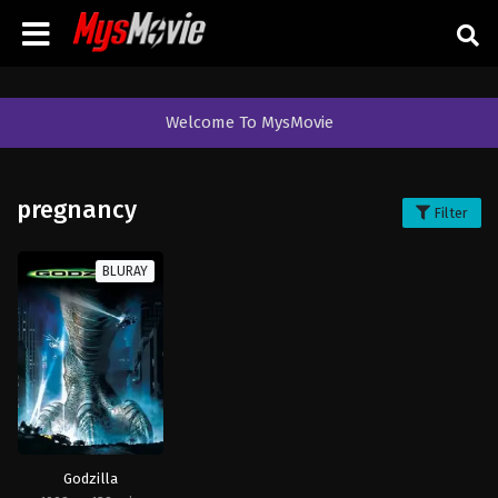
Welcome To MysMovie
pregnancy
Filter
BLURAY
Godzilla