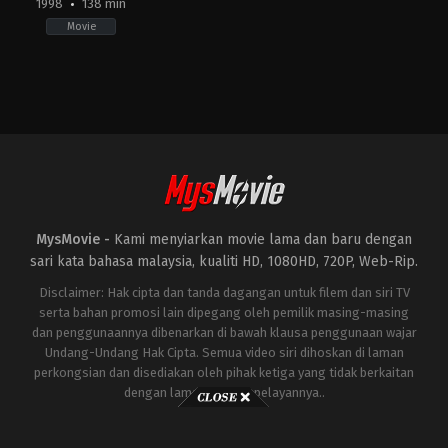
1998
138 min
Movie
Action
,
Science
Fiction
,
Thriller
JP
,
US
1998-
05-
20
Roland
Emmerich
MysMovie -
Kami menyiarkan movie lama dan baru dengan
sari kata bahasa malaysia, kualiti HD, 1080HD, 720P, Web-Rip.
Disclaimer: Hak cipta dan tanda dagangan untuk filem dan siri TV
serta bahan promosi lain dipegang oleh pemilik masing-masing
dan penggunaannya dibenarkan di bawah klausa penggunaan wajar
Undang-Undang Hak Cipta. Semua video siri dihoskan di laman
perkongsian dan disediakan oleh pihak ketiga yang tidak berkaitan
dengan laman ini atau pelayannya..