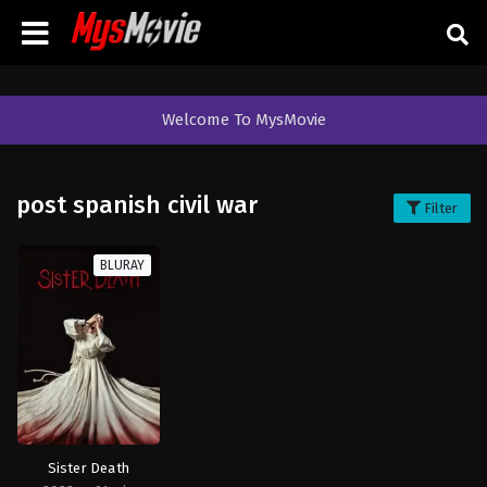
Welcome To MysMovie
post spanish civil war
Filter
BLURAY
Sister Death