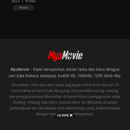
2023
91 min
Movie
Drama
,
Horror
ES
2023-
10-
05
Paco
Plaza
MysMovie -
Kami menyiarkan movie lama dan baru dengan
sari kata bahasa malaysia, kualiti HD, 1080HD, 720P, Web-Rip.
Disclaimer: Hak cipta dan tanda dagangan untuk filem dan siri TV
serta bahan promosi lain dipegang oleh pemilik masing-masing
dan penggunaannya dibenarkan di bawah klausa penggunaan wajar
Undang-Undang Hak Cipta. Semua video siri dihoskan di laman
perkongsian dan disediakan oleh pihak ketiga yang tidak berkaitan
dengan laman ini atau pelayannya..