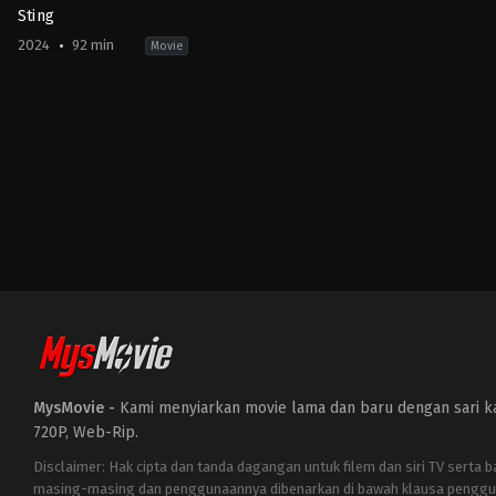
Sting
2024
92 min
Movie
Horror
,
Thriller
AU
,
US
2024-
04-
12
Kiah
Roache-
Turner
MysMovie -
Kami menyiarkan movie lama dan baru dengan sari kat
720P, Web-Rip.
Disclaimer: Hak cipta dan tanda dagangan untuk filem dan siri TV serta 
masing-masing dan penggunaannya dibenarkan di bawah klausa penggu