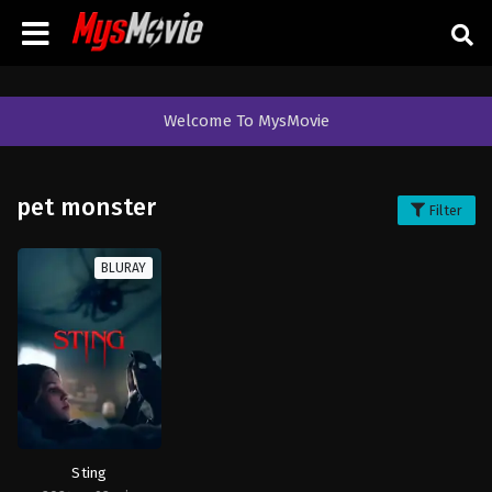
Welcome To MysMovie
pet monster
Filter
BLURAY
Sting