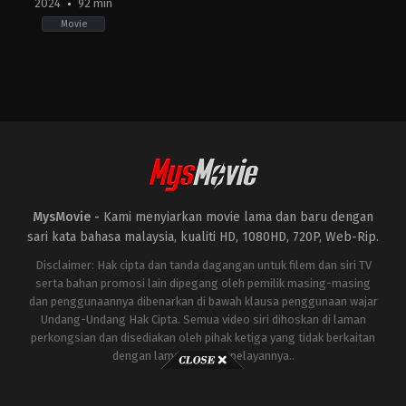
2024
92 min
Movie
Horror
,
Thriller
AU
,
US
2024-
04-
12
Kiah
Roache-
Turner
MysMovie -
Kami menyiarkan movie lama dan baru dengan
sari kata bahasa malaysia, kualiti HD, 1080HD, 720P, Web-Rip.
Disclaimer: Hak cipta dan tanda dagangan untuk filem dan siri TV
serta bahan promosi lain dipegang oleh pemilik masing-masing
dan penggunaannya dibenarkan di bawah klausa penggunaan wajar
Undang-Undang Hak Cipta. Semua video siri dihoskan di laman
perkongsian dan disediakan oleh pihak ketiga yang tidak berkaitan
dengan laman ini atau pelayannya..