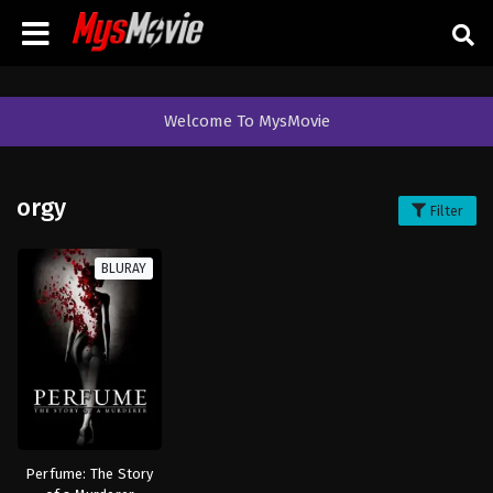
Welcome To MysMovie
orgy
Filter
BLURAY
Perfume: The Story