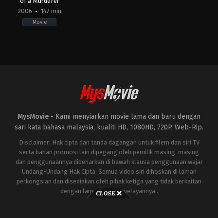
of a Murderer
2006
147 min
Movie
Crime
,
Drama
,
Fantasy
BE
,
DE
,
ES
,
FR
,
US
2006-
09-
13
Tom
Tykwer
MysMovie -
Kami menyiarkan movie lama dan baru dengan
sari kata bahasa malaysia, kualiti HD, 1080HD, 720P, Web-Rip.
Disclaimer: Hak cipta dan tanda dagangan untuk filem dan siri TV
serta bahan promosi lain dipegang oleh pemilik masing-masing
dan penggunaannya dibenarkan di bawah klausa penggunaan wajar
Undang-Undang Hak Cipta. Semua video siri dihoskan di laman
perkongsian dan disediakan oleh pihak ketiga yang tidak berkaitan
dengan laman ini atau pelayannya..