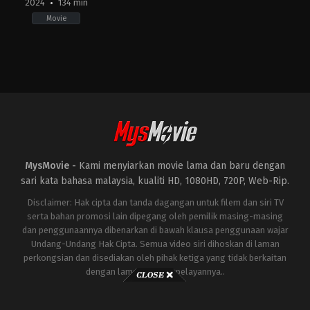
2024
134 min
Movie
Horror
,
Mystery
,
Thriller
KR
2024-
02-
22
Jang
Jae-
hyun
MysMovie -
Kami menyiarkan movie lama dan baru dengan
sari kata bahasa malaysia, kualiti HD, 1080HD, 720P, Web-Rip.
Disclaimer: Hak cipta dan tanda dagangan untuk filem dan siri TV
serta bahan promosi lain dipegang oleh pemilik masing-masing
dan penggunaannya dibenarkan di bawah klausa penggunaan wajar
Undang-Undang Hak Cipta. Semua video siri dihoskan di laman
perkongsian dan disediakan oleh pihak ketiga yang tidak berkaitan
dengan laman ini atau pelayannya..