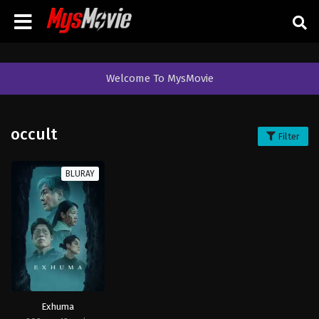
Welcome To MysMovie
occult
Filter
BLURAY
Exhuma