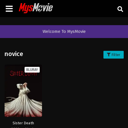
Welcome To MysMovie
novice
Filter
BLURAY
Sister Death