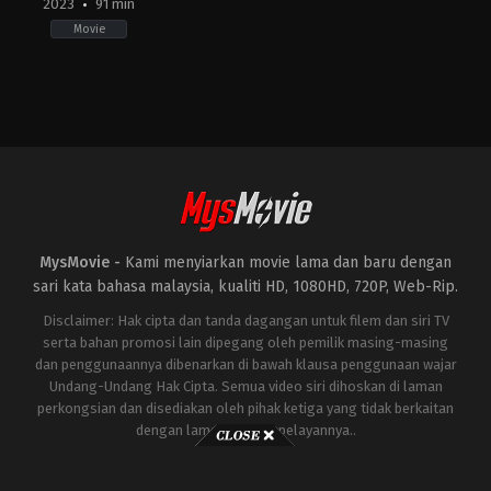
2023
91 min
Movie
Drama
,
Horror
ES
2023-
10-
05
Paco
Plaza
MysMovie -
Kami menyiarkan movie lama dan baru dengan
sari kata bahasa malaysia, kualiti HD, 1080HD, 720P, Web-Rip.
Disclaimer: Hak cipta dan tanda dagangan untuk filem dan siri TV
serta bahan promosi lain dipegang oleh pemilik masing-masing
dan penggunaannya dibenarkan di bawah klausa penggunaan wajar
Undang-Undang Hak Cipta. Semua video siri dihoskan di laman
perkongsian dan disediakan oleh pihak ketiga yang tidak berkaitan
dengan laman ini atau pelayannya..