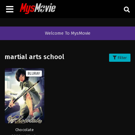
Welcome To MysMovie
martial arts school
Filter
BLURAY
Chocolate