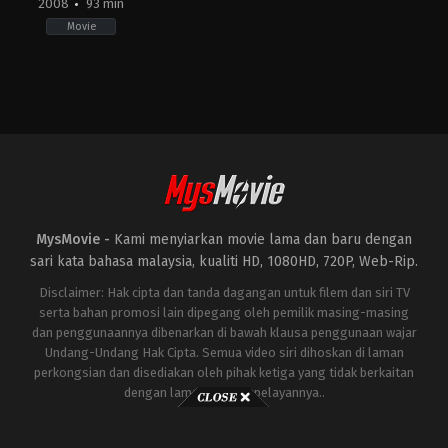
2008
93 min
Movie
Action
,
Crime
TH
2008-
02-
06
Prachya
Pinkaew
MysMovie -
Kami menyiarkan movie lama dan baru dengan
sari kata bahasa malaysia, kualiti HD, 1080HD, 720P, Web-Rip.
Disclaimer: Hak cipta dan tanda dagangan untuk filem dan siri TV
serta bahan promosi lain dipegang oleh pemilik masing-masing
dan penggunaannya dibenarkan di bawah klausa penggunaan wajar
Undang-Undang Hak Cipta. Semua video siri dihoskan di laman
perkongsian dan disediakan oleh pihak ketiga yang tidak berkaitan
dengan laman ini atau pelayannya..