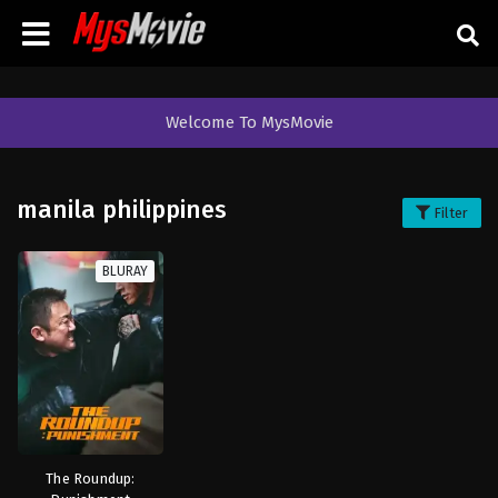
Welcome To MysMovie
manila philippines
Filter
BLURAY
The Roundup: