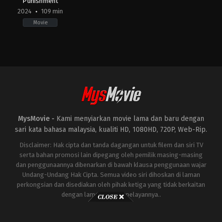
Punishment
2024
109 min
Movie
Action
,
Crime
,
Drama
KR
2024-
04-
24
Heo
Myeong-
haeng
MysMovie -
Kami menyiarkan movie lama dan baru dengan
sari kata bahasa malaysia, kualiti HD, 1080HD, 720P, Web-Rip.
Disclaimer: Hak cipta dan tanda dagangan untuk filem dan siri TV
serta bahan promosi lain dipegang oleh pemilik masing-masing
dan penggunaannya dibenarkan di bawah klausa penggunaan wajar
Undang-Undang Hak Cipta. Semua video siri dihoskan di laman
perkongsian dan disediakan oleh pihak ketiga yang tidak berkaitan
dengan laman ini atau pelayannya..