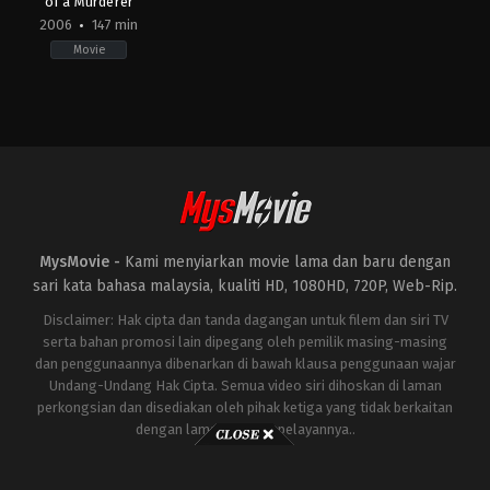
of a Murderer
2006
147 min
Movie
Crime
,
Drama
,
Fantasy
BE
,
DE
,
ES
,
FR
,
US
2006-
09-
13
Tom
Tykwer
MysMovie -
Kami menyiarkan movie lama dan baru dengan
sari kata bahasa malaysia, kualiti HD, 1080HD, 720P, Web-Rip.
Disclaimer: Hak cipta dan tanda dagangan untuk filem dan siri TV
serta bahan promosi lain dipegang oleh pemilik masing-masing
dan penggunaannya dibenarkan di bawah klausa penggunaan wajar
Undang-Undang Hak Cipta. Semua video siri dihoskan di laman
perkongsian dan disediakan oleh pihak ketiga yang tidak berkaitan
dengan laman ini atau pelayannya..