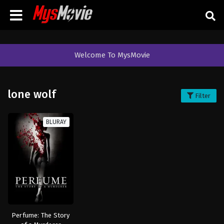
Welcome To MysMovie
lone wolf
Filter
BLURAY
Perfume: The Story