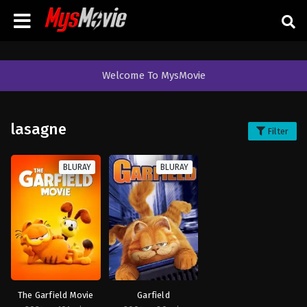
Welcome To MysMovie
lasagne
Filter
BLURAY
BLURAY
The Garfield Movie
Garfield