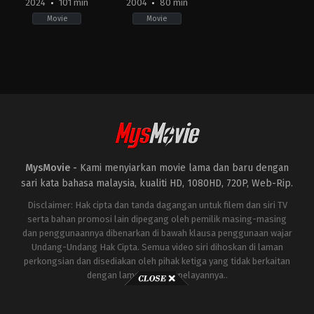
2024
101 min
2004
80 min
Movie
Movie
Adventure
,
Animation
Animation
,
Comedy
,
Family
,
Comedy
,
Family
GB
,
US
HK
,
2004-
US
06-
2024-
10
04-
Peter
30
Hewitt
Mark
Dindal
MysMovie -
Kami menyiarkan movie lama dan baru dengan
sari kata bahasa malaysia, kualiti HD, 1080HD, 720P, Web-Rip.
Disclaimer: Hak cipta dan tanda dagangan untuk filem dan siri TV
serta bahan promosi lain dipegang oleh pemilik masing-masing
dan penggunaannya dibenarkan di bawah klausa penggunaan wajar
Undang-Undang Hak Cipta. Semua video siri dihoskan di laman
perkongsian dan disediakan oleh pihak ketiga yang tidak berkaitan
dengan laman ini atau pelayannya..