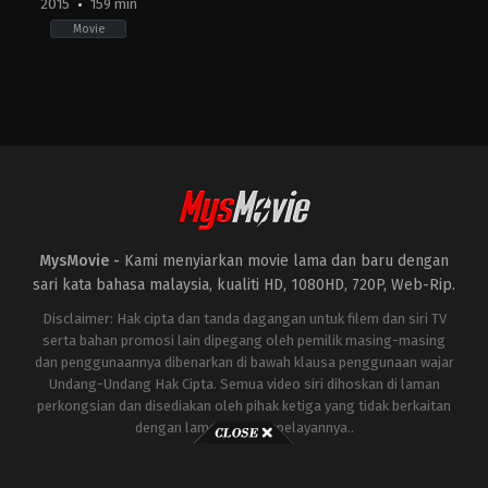
2015
159 min
Movie
Action
,
Comedy
,
Drama
IN
2015-
07-
17
Kabir
Khan
MysMovie -
Kami menyiarkan movie lama dan baru dengan
sari kata bahasa malaysia, kualiti HD, 1080HD, 720P, Web-Rip.
Disclaimer: Hak cipta dan tanda dagangan untuk filem dan siri TV
serta bahan promosi lain dipegang oleh pemilik masing-masing
dan penggunaannya dibenarkan di bawah klausa penggunaan wajar
Undang-Undang Hak Cipta. Semua video siri dihoskan di laman
perkongsian dan disediakan oleh pihak ketiga yang tidak berkaitan
dengan laman ini atau pelayannya..