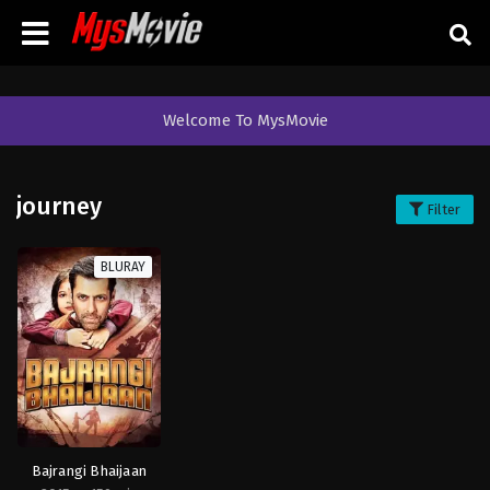
Welcome To MysMovie
journey
Filter
BLURAY
Bajrangi Bhaijaan