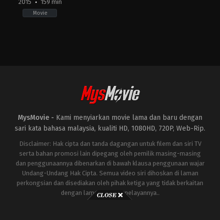
2015
159 min
Movie
Action
,
Comedy
,
Drama
IN
2015-
07-
17
Kabir
Khan
MysMovie -
Kami menyiarkan movie lama dan baru dengan
sari kata bahasa malaysia, kualiti HD, 1080HD, 720P, Web-Rip.
Disclaimer: Hak cipta dan tanda dagangan untuk filem dan siri TV
serta bahan promosi lain dipegang oleh pemilik masing-masing
dan penggunaannya dibenarkan di bawah klausa penggunaan wajar
Undang-Undang Hak Cipta. Semua video siri dihoskan di laman
perkongsian dan disediakan oleh pihak ketiga yang tidak berkaitan
dengan laman ini atau pelayannya..