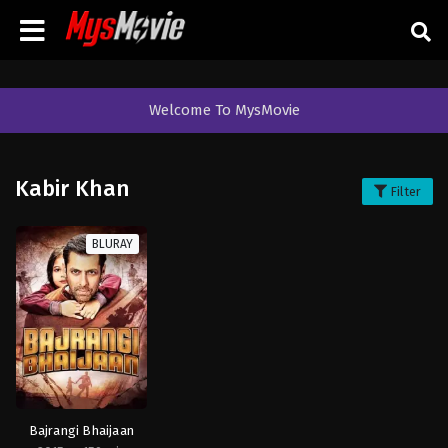
Welcome To MysMovie
Kabir Khan
Filter
BLURAY
Bajrangi Bhaijaan