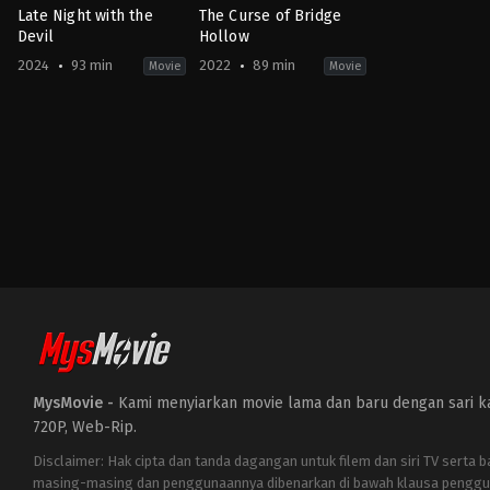
Late Night with the
The Curse of Bridge
Devil
Hollow
2024
93 min
2022
89 min
Movie
Movie
Horror
Adventure
,
Comedy
,
Family
,
Horror
AE
,
US
AU
,
2022-
US
10-
2024-
14
03-
Jeff
19
Wadlow
Cameron
Cairnes
,
Colin
Cairnes
MysMovie -
Kami menyiarkan movie lama dan baru dengan sari kat
720P, Web-Rip.
Disclaimer: Hak cipta dan tanda dagangan untuk filem dan siri TV serta 
masing-masing dan penggunaannya dibenarkan di bawah klausa penggu