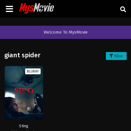
Welcome To MysMovie
giant spider
Filter
BLURAY
Sting