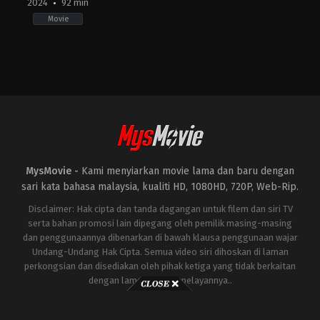
2024
92 min
Movie
Horror
,
Thriller
AU
,
US
2024-
04-
12
Kiah
Roache-
Turner
MysMovie -
Kami menyiarkan movie lama dan baru dengan
sari kata bahasa malaysia, kualiti HD, 1080HD, 720P, Web-Rip.
Disclaimer: Hak cipta dan tanda dagangan untuk filem dan siri TV
serta bahan promosi lain dipegang oleh pemilik masing-masing
dan penggunaannya dibenarkan di bawah klausa penggunaan wajar
Undang-Undang Hak Cipta. Semua video siri dihoskan di laman
perkongsian dan disediakan oleh pihak ketiga yang tidak berkaitan
dengan laman ini atau pelayannya..