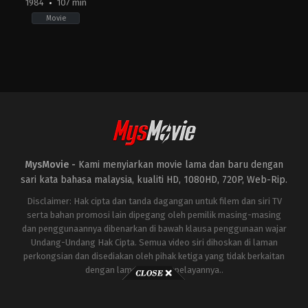
1984
107 min
Movie
Comedy
,
Fantasy
US
1984-
06-
08
Ivan
Reitman
MysMovie -
Kami menyiarkan movie lama dan baru dengan
sari kata bahasa malaysia, kualiti HD, 1080HD, 720P, Web-Rip.
Disclaimer: Hak cipta dan tanda dagangan untuk filem dan siri TV
serta bahan promosi lain dipegang oleh pemilik masing-masing
dan penggunaannya dibenarkan di bawah klausa penggunaan wajar
Undang-Undang Hak Cipta. Semua video siri dihoskan di laman
perkongsian dan disediakan oleh pihak ketiga yang tidak berkaitan
dengan laman ini atau pelayannya..