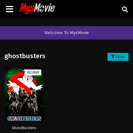
Welcome To MysMovie
ghostbusters
Filter
BLURAY
Ghostbusters